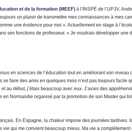
ducation et de la formation (MEEF)
à l’INSPÉ de l’UPJV, Andrés
t toujours un plaisir de transmettre mes connaissances à mes ca
comme une évidence pour moi ». Actuellement en stage à l’école 
ns ses fonctions de professeur. « Je voudrais développer une d
sus en sciences de l’éducation tout en améliorant son niveau d
se faire des amis en quelques mois n’est pas toujours facile q
s et au début, j’étais beaucoup avec eux. J’avais des appréhens
ge en Normandie organisé par la promotion de son Master qui bris
rançais. En Espagne, la chaleur impose des journées tardives. Ici
me de vie qui me convient beaucoup mieux. Ma vie a complètement