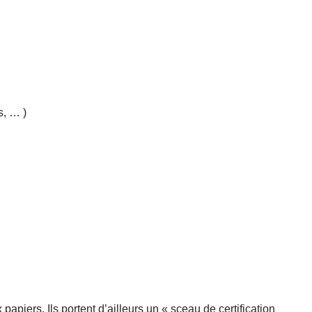
s, … )
piers. Ils portent d’ailleurs un « sceau de certification