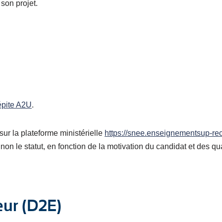
 son projet.
pite A2U
.
ur la plateforme ministérielle
https://snee.enseignementsup-rec
non le statut, en fonction de la motivation du candidat et des qua
eur (D2E)